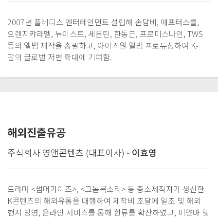
2007년 플레디스 엔터테인먼트 설립해 손담비, 애프터스쿨,
오렌지캬라멜, 뉴이스트, 세븐틴, 한동근, 프로미스나인, TWS
등의 앨범 제작을 총괄하고, 아이즈원 앨범 프로듀싱하여 K-
팝의 글로벌 저변 확대에 기여함.
해외진출유공
주식회사 영앤콘텐츠 (대표이사)
- 이효영
드라마 <썸머가이즈>, <그놈목소리> 등 중소제작자가 생산한
K콘텐츠의 해외유통을 대행하여 제작비 조달에 일조 및 해외
현지 방영, 온라인 서비스를 통해 한류를 확산하였고, 미얀마 및