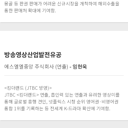
몽골 등 판권 판매가 어려운 신규시장을 개척하여 해외수출을
통한 판매처 확대에 기여함.
방송영상산업발전유공
에스엘엘중앙 주식회사 (연출)
- 임현욱
<킹더랜드 (JTBC 방영)>
JTBC <킹더랜드> 연출, 흡인력 있는 연출과 유려한 영상미를
통해 글로벌 흥행 견인, 넷플릭스 시청 순위 영어권·비영어권
통합 1위를 기록하는 등 전세계 K-드라마 확산에 기여함.