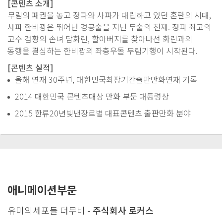
[콘텐츠 소개]
무림의 패권을 놓고 정파와 사파가 대립하고 있던 혼란의 시대,
사파 한비광은 뛰어난 경공술을 지닌 무술의 천재. 정파 최고의
고수 검황의 손녀 담화린, 할아버지를 찾아나선 화린과의
동행을 결심하는 한비광의 좌충우돌 무림기행이 시작된다.
[콘텐츠 실적]
올해 연재 30주년, 대한민국최장기간출판만화연재 기록
2014 대한민국 콘텐츠대상 만화 부문 대통령상
2015 한류20년빛낸장르별 대표콘텐츠 출판만화 분야
애니메이션부문
유미의세포들 더무비
- 주식회사 로커스