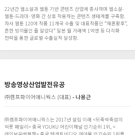
22년간 웹소설과 웹툰 기반 콘텐츠 산업에 종사하며 웹소설-
웹툰-드라마·영화 간 상호 작용하는 콘텐츠 생태계를 구축함.
자사 웹툰 120여 작품 11개국 수출 및 대표작품인 “재혼황후”,
흔한 빙의물인 줄 알았다” 일본 월 거래액 1억엔 등 다각화
전략을 통한 글로벌 수출실적 달성함.
방송영상산업발전유공
㈜캠프파이어애니웍스 (대표)
- 나용근
㈜캠프파이어애니웍스는 2017년 설립 이래 <뒤죽박죽섬의
빅풋 패밀리> 중국 YOUKU 어린이채널 인기순위 1위, <
레인보우버블젬> 중국 텐센트비디오 여아물 인기순위 1위를