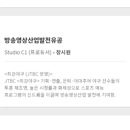
방송영상산업발전유공
Studio C1 (프로듀서)
- 장시원
<최강야구 (JTBC 방영)>
JTBC <최강야구> 기획·연출, 은퇴·아마추어 야구 선수들의
투혼 재조명, 높은 시청률과 화제성으로 스포츠 예능
프로그램의 신드롬을 이끌며 방송영상산업 발전에 기여함.