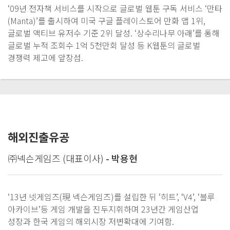
‘09년 전자책 서비스를 시작으로 글로벌 웹툰 구독 서비스 ‘만타
(Manta)’를 출시하여 미국 구글 플레이스토어 만화 앱 1위,
글로벌 액티브 유저수 기준 2위 달성. ‘상수리나무 아래’를 통해
글로벌 누적 조회수 1억 5천만회 달성 등 K웹툰의 글로벌
경쟁력 제고에 앞장섬.
해외진출유공
㈜넥슨게임즈 (대표이사)
- 박용현
‘13년 넷게임즈(現 넥슨게임즈)를 설립한 뒤 ‘히트’, ‘V4’, ‘블루
아카이브’등 게임 개발을 진두지휘하며 23년간 게임산업
성장과 한국 게임의 해외시장 저변확대에 기여함.