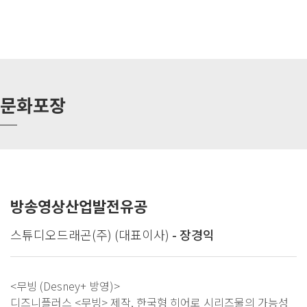
문화포장
방송영상산업발전유공
스튜디오드래곤(주) (대표이사)
- 장경익
<무빙 (Desney+ 방영)>
디즈니플러스 <무빙> 제작, 한국형 히어로 시리즈물의 가능성